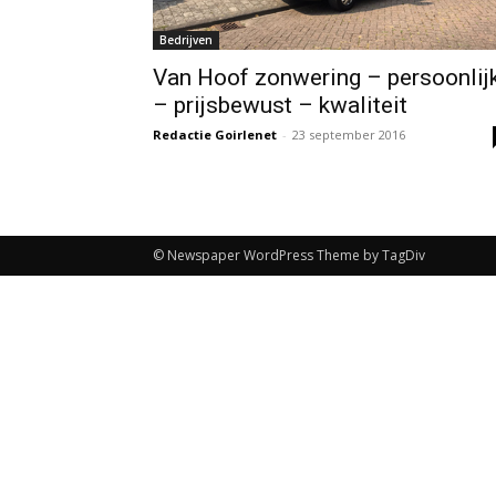
Bedrijven
Van Hoof zonwering – persoonlij
– prijsbewust – kwaliteit
Redactie Goirlenet
-
23 september 2016
© Newspaper WordPress Theme by TagDiv