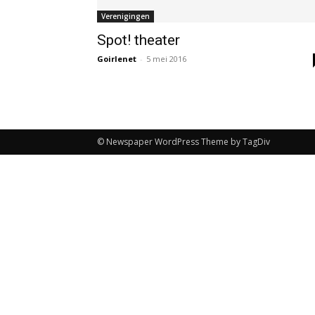
Verenigingen
Spot! theater
Goirlenet
-
5 mei 2016
© Newspaper WordPress Theme by TagDiv