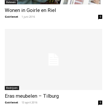
Beleven
Wonen in Goirle en Riel
Goirlenet
-
1 juni 2016
0
Bedrijven
Eras meubelen – Tilburg
Goirlenet
-
13 april 2016
0