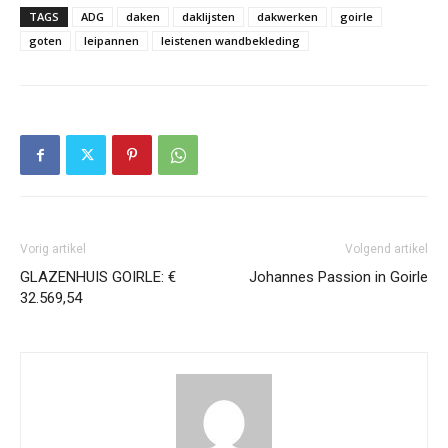
TAGS
ADG
daken
daklijsten
dakwerken
goirle
goten
leipannen
leistenen wandbekleding
Vorig artikel
Volgend artikel
GLAZENHUIS GOIRLE: €
Johannes Passion in Goirle
32.569,54