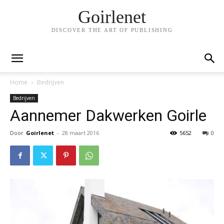
Goirlenet
DISCOVER THE ART OF PUBLISHING
Home
Bedrijven
Bedrijven
Aannemer Dakwerken Goirle
Door
Goirlenet
-
28 maart 2016
5652
0