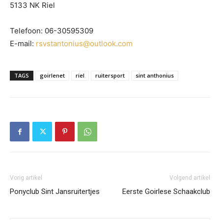
5133 NK Riel
Telefoon: 06-30595309
E-mail:
rsvstantonius@outlook.com
TAGS
goirlenet
riel
ruitersport
sint anthonius
Vorig artikel
Volgend artikel
Ponyclub Sint Jansruitertjes
Eerste Goirlese Schaakclub