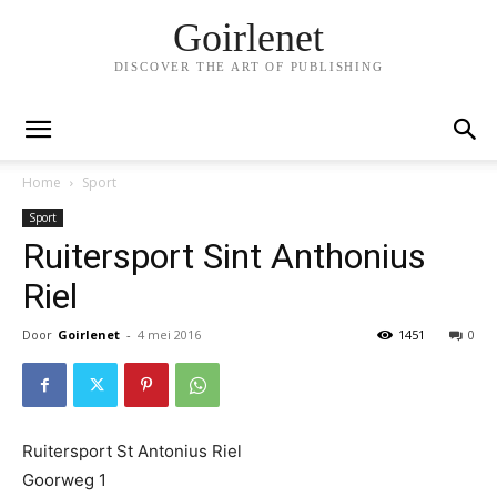
Goirlenet
DISCOVER THE ART OF PUBLISHING
Home
Sport
Sport
Ruitersport Sint Anthonius
Riel
Door
Goirlenet
-
4 mei 2016
1451
0
Ruitersport St Antonius Riel
Goorweg 1