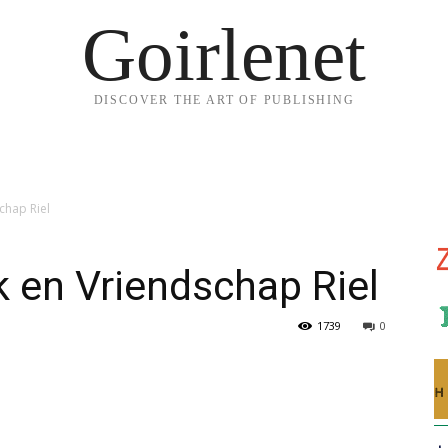
Goirlenet
DISCOVER THE ART OF PUBLISHING
chap Riel
 en Vriendschap Riel
1739
0