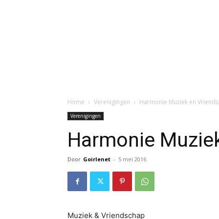
Home
Verenigingen
Harmonie Muziek en Vriends
Verenigingen
Harmonie Muziek
Door
Goirlenet
-
5 mei 2016
Muziek & Vriendschap