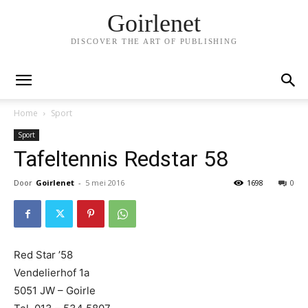
Goirlenet
DISCOVER THE ART OF PUBLISHING
Home
Sport
Sport
Tafeltennis Redstar 58
Door
Goirlenet
-
5 mei 2016
1698
0
Red Star ’58
Vendelierhof 1a
5051 JW – Goirle