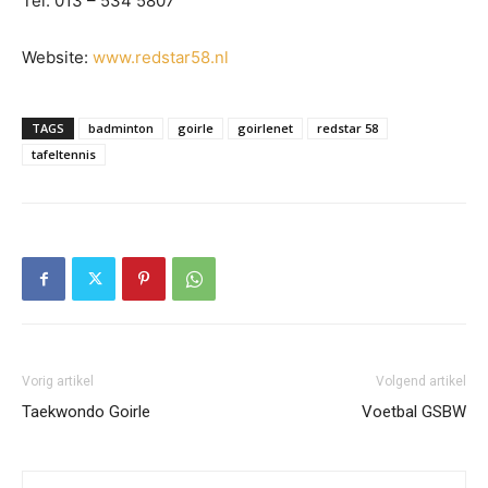
Tel. 013 – 534 5807
Website:
www.redstar58.nl
TAGS
badminton
goirle
goirlenet
redstar 58
tafeltennis
Vorig artikel
Volgend artikel
Taekwondo Goirle
Voetbal GSBW