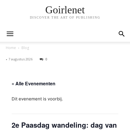
Goirlenet
DISCOVER THE ART OF PUBLISHING
Home
Blog
-
7 augustus 2026
0
« Alle Evenementen
Dit evenement is voorbij.
2e Paasdag wandeling: dag van