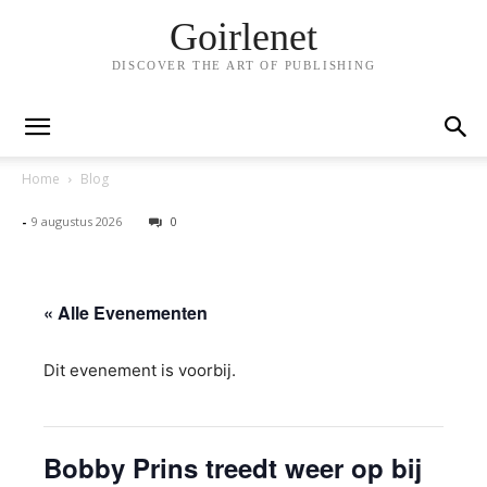
Goirlenet
DISCOVER THE ART OF PUBLISHING
Home
Blog
-
9 augustus 2026
0
« Alle Evenementen
Dit evenement is voorbij.
Bobby Prins treedt weer op bij