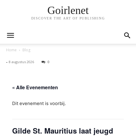
Goirlenet
DISCOVER THE ART OF PUBLISHING
Home
Blog
-
8 augustus 2026
0
« Alle Evenementen
Dit evenement is voorbij.
Gilde St. Mauritius laat jeugd