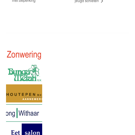
met beperking
jeugd schieten