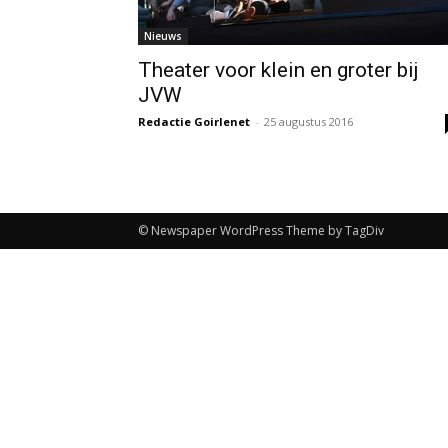
Nieuws
Theater voor klein en groter bij
JVW
Redactie Goirlenet
-
25 augustus 2016
© Newspaper WordPress Theme by TagDiv