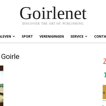
Goirlenet
DISCOVER THE ART OF PUBLISHING
)LEVEN
SPORT
VERENIGINGEN
SERVICE
CONTA
Goirle