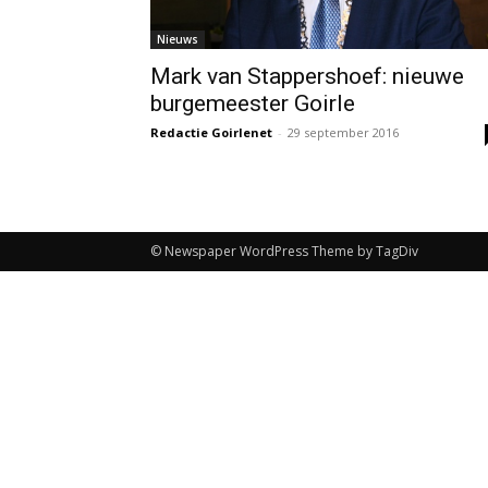
Nieuws
Mark van Stappershoef: nieuwe
burgemeester Goirle
Redactie Goirlenet
-
29 september 2016
© Newspaper WordPress Theme by TagDiv