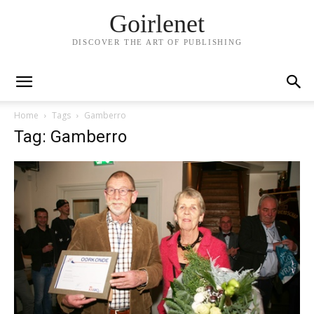
Goirlenet
DISCOVER THE ART OF PUBLISHING
Home
Tags
Gamberro
Tag: Gamberro