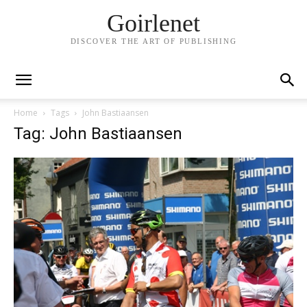
Goirlenet
DISCOVER THE ART OF PUBLISHING
Home
Tags
John Bastiaansen
Tag: John Bastiaansen