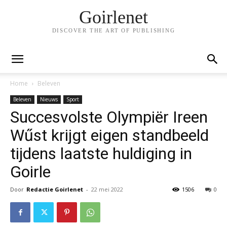
Goirlenet
DISCOVER THE ART OF PUBLISHING
Home
Beleven
Beleven
Nieuws
Sport
Succesvolste Olympiër Ireen
Wűst krijgt eigen standbeeld
tijdens laatste huldiging in
Goirle
Door
Redactie Goirlenet
-
22 mei 2022
1506
0