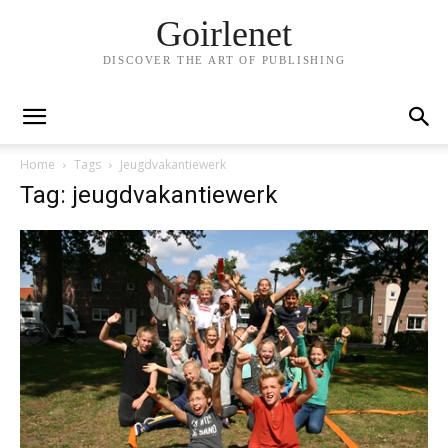
Goirlenet
DISCOVER THE ART OF PUBLISHING
Home
Tags
Jeugdvakantiewerk
Tag: jeugdvakantiewerk