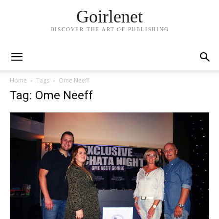
Goirlenet
DISCOVER THE ART OF PUBLISHING
Home
Tags
Ome Neeff
Tag: Ome Neeff