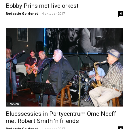
Bobby Prins met live orkest
Redactie Goirlenet
-
4 oktober 2017
0
Beleven
Bluessessies in Partycentrum Ome Neeff
met Robert Smith ’n friends
Redactie Goirlenet
-
1 oktober 2017
0