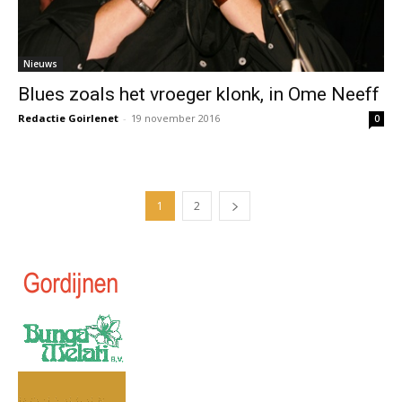
Nieuws
Blues zoals het vroeger klonk, in Ome Neeff
Redactie Goirlenet
-
19 november 2016
0
1
2