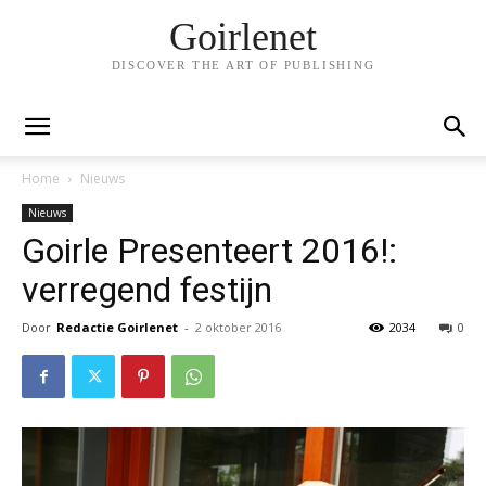
Goirlenet
DISCOVER THE ART OF PUBLISHING
Home
Nieuws
Nieuws
Goirle Presenteert 2016!:
verregend festijn
Door
Redactie Goirlenet
-
2 oktober 2016
2034
0