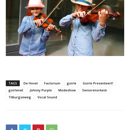
TAGS
De Hovel
Factorium
goirle
Goirle Presenteert!
goirlenet
Johnny Purple
Modeshow
Seniorenorkest
Tilburgseweg
Vocal Sound