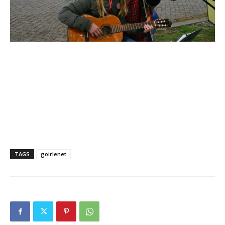
TAGS
goirlenet