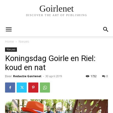
Goirlenet
DISCOVER THE ART OF PUBLISHING
Home
Nieuws
Nieuws
Koningsdag Goirle en Riel:
koud en nat
Door
Redactie Goirlenet
-
30 april 2019
1732
0